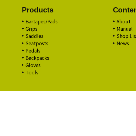
Products
Conte
Bartapes/Pads
About
Grips
Manual
Saddles
Shop Lis
Seatposts
News
Pedals
Backpacks
Gloves
Tools