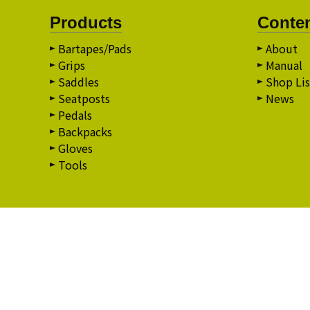
Products
Conte
Bartapes/Pads
About
Grips
Manual
Saddles
Shop Lis
Seatposts
News
Pedals
Backpacks
Gloves
Tools