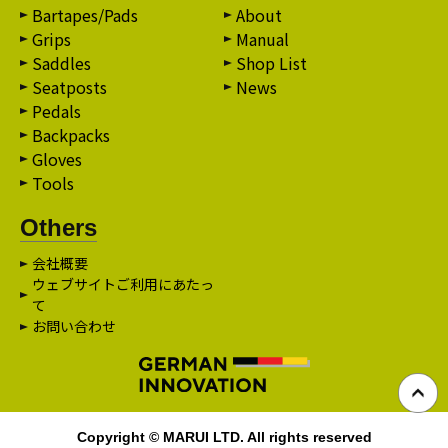
Bartapes/Pads
About
Grips
Manual
Saddles
Shop List
Seatposts
News
Pedals
Backpacks
Gloves
Tools
Others
会社概要
ウェブサイトご利用にあたっ
て
お問い合わせ
Copyright © MARUI LTD. All rights reserved