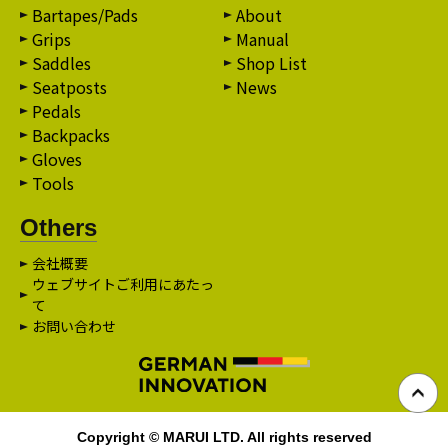
Bartapes/Pads
About
Grips
Manual
Saddles
Shop List
Seatposts
News
Pedals
Backpacks
Gloves
Tools
Others
会社概要
ウェブサイトご利用にあたっ
て
お問い合わせ
Copyright © MARUI LTD. All rights reserved