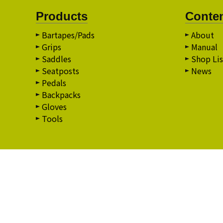
Products
Conte
Bartapes/Pads
About
Grips
Manual
Saddles
Shop Lis
Seatposts
News
Pedals
Backpacks
Gloves
Tools