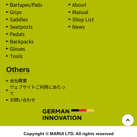
Bartapes/Pads
About
Grips
Manual
Saddles
Shop List
Seatposts
News
Pedals
Backpacks
Gloves
Tools
Others
会社概要
ウェブサイトご利用にあたっ
て
お問い合わせ
Copyright © MARUI LTD. All rights reserved