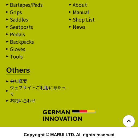
Bartapes/Pads
About
Grips
Manual
Saddles
Shop List
Seatposts
News
Pedals
Backpacks
Gloves
Tools
Others
会社概要
ウェブサイトご利用にあたっ
て
お問い合わせ
Copyright © MARUI LTD. All rights reserved