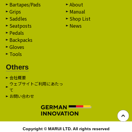
Bartapes/Pads
About
Grips
Manual
Saddles
Shop List
Seatposts
News
Pedals
Backpacks
Gloves
Tools
Others
会社概要
ウェブサイトご利用にあたっ
て
お問い合わせ
Copyright © MARUI LTD. All rights reserved