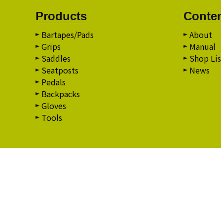
Products
Conte
Bartapes/Pads
About
Grips
Manual
Saddles
Shop Lis
Seatposts
News
Pedals
Backpacks
Gloves
Tools