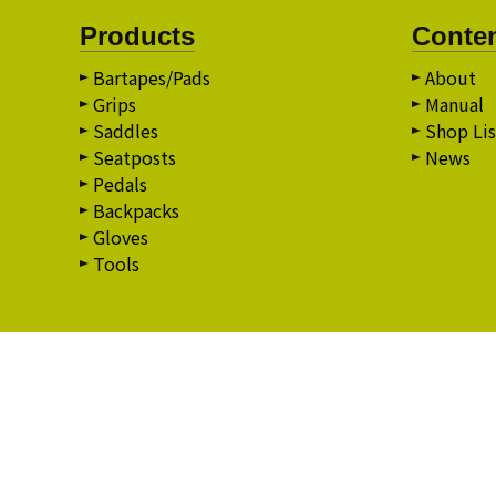
Products
Conte
Bartapes/Pads
About
Grips
Manual
Saddles
Shop Lis
Seatposts
News
Pedals
Backpacks
Gloves
Tools