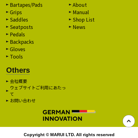
Bartapes/Pads
About
Grips
Manual
Saddles
Shop List
Seatposts
News
Pedals
Backpacks
Gloves
Tools
Others
会社概要
ウェブサイトご利用にあたっ
て
お問い合わせ
Copyright © MARUI LTD. All rights reserved