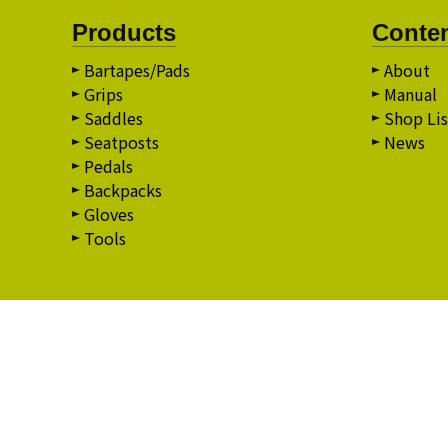
Products
Conte
Bartapes/Pads
About
Grips
Manual
Saddles
Shop Lis
Seatposts
News
Pedals
Backpacks
Gloves
Tools