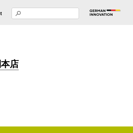
t
関本店