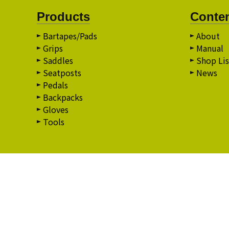
Products
Conte
Bartapes/Pads
About
Grips
Manual
Saddles
Shop Lis
Seatposts
News
Pedals
Backpacks
Gloves
Tools