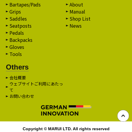
Bartapes/Pads
About
Grips
Manual
Saddles
Shop List
Seatposts
News
Pedals
Backpacks
Gloves
Tools
Others
会社概要
ウェブサイトご利用にあたっ
て
お問い合わせ
Copyright © MARUI LTD. All rights reserved