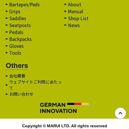
Bartapes/Pads
About
Grips
Manual
Saddles
Shop List
Seatposts
News
Pedals
Backpacks
Gloves
Tools
Others
会社概要
ウェブサイトご利用にあたっ
て
お問い合わせ
Copyright © MARUI LTD. All rights reserved