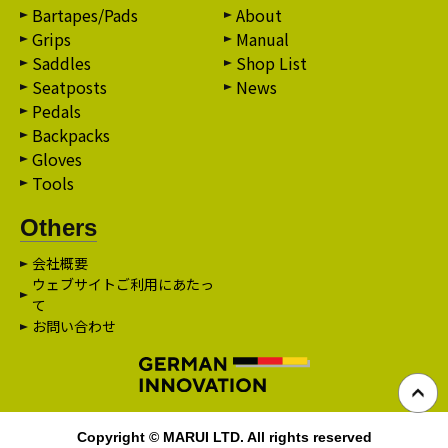
Bartapes/Pads
About
Grips
Manual
Saddles
Shop List
Seatposts
News
Pedals
Backpacks
Gloves
Tools
Others
会社概要
ウェブサイトご利用にあたっ
て
お問い合わせ
Copyright © MARUI LTD. All rights reserved