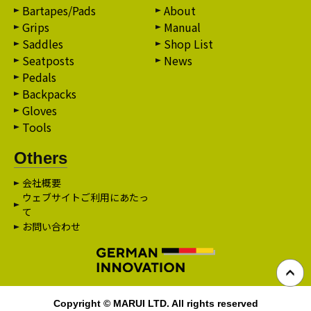
Bartapes/Pads
About
Grips
Manual
Saddles
Shop List
Seatposts
News
Pedals
Backpacks
Gloves
Tools
Others
会社概要
ウェブサイトご利用にあたっ
て
お問い合わせ
Copyright © MARUI LTD. All rights reserved